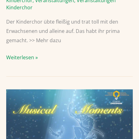
Kinderchor
,
Veranstaltungen
,
Veranstaltungen
Kinderchor
Der Kinderchor übte fleißig und trat toll mit den
Erwachsenen und alleine auf. Das habt ihr prima
gemacht. >> Mehr dazu
Musical
Weiterlesen »
Moments;
auch
der
Kinderchor
war
dabei.